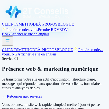
CLIENTS
MÉTHODE
À PROPOS
BLOGUE
Prendre rendez-vous
Prendre RDV
RDV
ENG
Afficher le site en anglais
CLIENTS
MÉTHODE
À PROPOS
BLOGUE
Prendre rendez-
vous
ENG
Afficher le site en anglais
Service 01
Présence web & marketing numérique
Je transforme votre site en actif d'acquisition : structure claire,
messages qui répondent aux questions de vos clients, formulaires
suivis et analytics fiables.
←
Retourner aux services
Vous obtenez un site web rapide, simple à mettre à jour et pensé
pour convertir des visiteurs en conversations de vente.